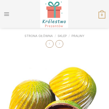
Skip
to
content
0
STRONA GŁÓWNA
/
SKLEP
/
PRALINY